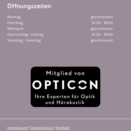
Öffnungszeiten
Montag
geschlossen
Dienstag
12:30 - 18:00
Mittwoch
geschlossen
Donnerstag - Freitag
12:30 - 18:00
Samstag - Sonntag
geschlossen
Impressum
|
Datenschutz
|
Kontakt